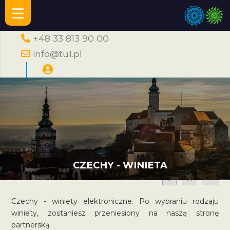
+48 33 813 90 00
info@tu1.pl
CZECHY - WINIETA
A
A
A
Czechy - winiety elektroniczne. Po wybraniu rodzaju
winiety, zostaniesz przeniesiony na naszą stronę
partnerską.