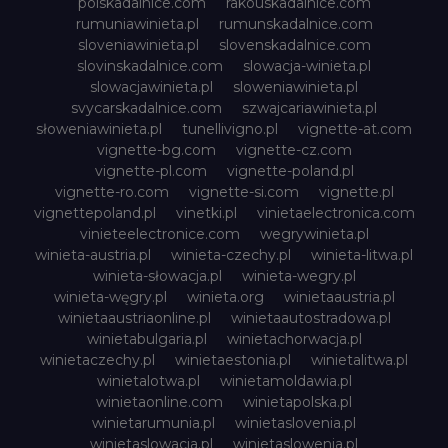
polskadalnice.com
rakouskadalnice.com
rumuniawinieta.pl
rumunskadalnice.com
sloveniawinieta.pl
slovenskadalnice.com
slovinskadalnice.com
slowacja-winieta.pl
slowacjawinieta.pl
sloweniawinieta.pl
svycarskadalnice.com
szwajcariawinieta.pl
słoweniawinieta.pl
tunellivigno.pl
vignette-at.com
vignette-bg.com
vignette-cz.com
vignette-pl.com
vignette-poland.pl
vignette-ro.com
vignette-si.com
vignette.pl
vignettepoland.pl
vinetki.pl
vinietaelectronica.com
vinieteelectronice.com
wegrywinieta.pl
winieta-austria.pl
winieta-czechy.pl
winieta-litwa.pl
winieta-słowacja.pl
winieta-wegry.pl
winieta-węgry.pl
winieta.org
winietaaustria.pl
winietaaustriaonline.pl
winietaautostradowa.pl
winietabulgaria.pl
winietachorwacja.pl
winietaczechy.pl
winietaestonia.pl
winietalitwa.pl
winietalotwa.pl
winietamoldawia.pl
winietaonline.com
winietapolska.pl
winietarumunia.pl
winietaslovenia.pl
winietaslowacja.pl
winietaslowenia.pl