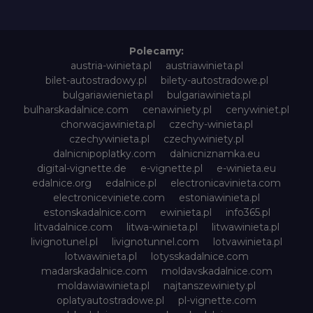
Polecamy:
austria-winieta.pl
austriawinieta.pl
bilet-autostradowy.pl
bilety-autostradowe.pl
bulgariawienieta.pl
bulgariawinieta.pl
bulharskadalnice.com
cenawiniety.pl
cenywiniet.pl
chorwacjawinieta.pl
czechy-winieta.pl
czechywinieta.pl
czechywiniety.pl
dalnicnipoplatky.com
dalnicniznamka.eu
digital-vignette.de
e-vignette.pl
e-winieta.eu
edalnice.org
edalnice.pl
electronicavinieta.com
electroniceviniete.com
estoniawinieta.pl
estonskadalnice.com
ewinieta.pl
info365.pl
litvadalnice.com
litwa-winieta.pl
litwawinieta.pl
livignotunel.pl
livignotunnel.com
lotvawinieta.pl
lotwawinieta.pl
lotysskadalnice.com
madarskadalnice.com
moldavskadalnice.com
moldawiawinieta.pl
najtanszewiniety.pl
oplatyautostradowe.pl
pl-vignette.com