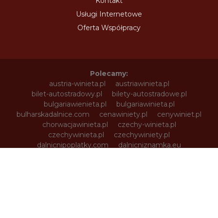
Kontakt
Usługi Internetowe
Oferta Współpracy
Polecamy:
austria-winieta.pl
austriawinieta.pl
bilet-autostradowy.pl
bilety-autostradowe.pl
bulgariawienieta.pl
bulgariawinieta.pl
bulharskadalnice.com
cenawiniety.pl
cenywiniet.pl
chorwacjawinieta.pl
czechy-winieta.pl
czechywinieta.pl
czechywiniety.pl
dalnicnipoplatky.com
dalnicniznamka.eu
digital-vignette.de
e-vignette.pl
e-winieta.eu
edalnice.org
edalnice.pl
electronicavinieta.com
electroniceviniete.com
estoniawinieta.pl
estonskadalnice.com
ewinieta.pl
info365.pl
litvadalnice.com
litwa-winieta.pl
litwawinieta.pl
livignotunel.pl
livignotunnel.com
lotvawinieta.pl
lotwawinieta.pl
lotysskadalnice.com