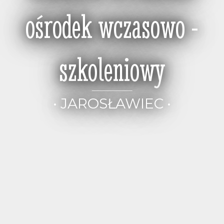
ośrodek wczasowo -
szkoleniowy
• JAROSŁAWIEC •