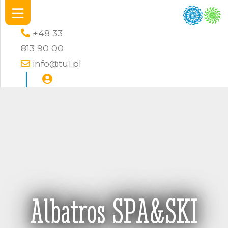
+48 33
813 90 00
info@tu1.pl
Albatros SPA&SKI