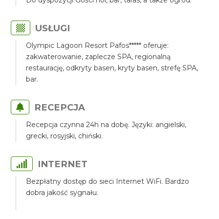
Do dyspozycji Gości hol, bar, taras, a także ogród.
USŁUGI
Olympic Lagoon Resort Pafos***** oferuje:
zakwaterowanie, zaplecze SPA, regionalną
restaurację, odkryty basen, kryty basen, strefę SPA,
bar.
RECEPCJA
Recepcja czynna 24h na dobę. Języki: angielski,
grecki, rosyjski, chiński.
INTERNET
Bezpłatny dostęp do sieci Internet WiFi. Bardzo
dobra jakość sygnału.