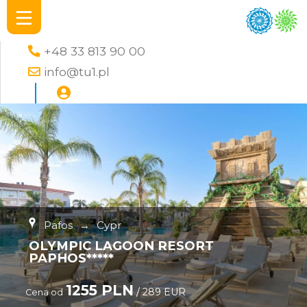
+48 33 813 90 00
info@tu1.pl
Pafos
→
Cypr
OLYMPIC LAGOON RESORT
PAPHOS*****
1255 PLN
/ 289 EUR
Cena od