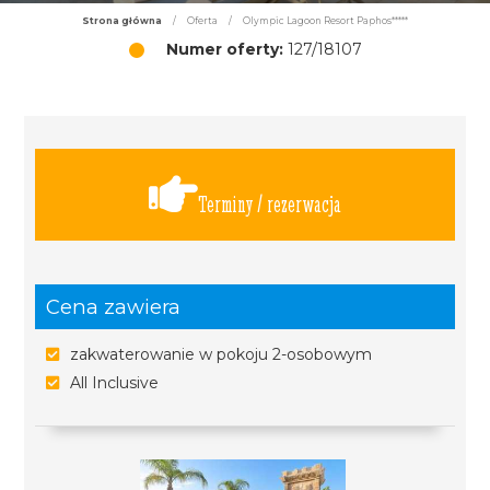
Strona główna
/
Oferta
/
Olympic Lagoon Resort Paphos*****
Numer oferty:
127/18107
Terminy / rezerwacja
Cena zawiera
zakwaterowanie w pokoju 2-osobowym
All Inclusive