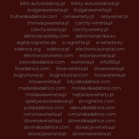
bilet-autostradowy.pl
bilety-autostradowe.pl
bulgariawienieta.pl
bulgariawinieta.pl
bulharskadalnice.com
cenawiniety.pl
cenywiniet.pl
chorwacjawinieta.pl
czechy-winieta.pl
czechywinieta.pl
czechywiniety.pl
dalnicnipoplatky.com
dalnicniznamka.eu
digital-vignette.de
e-vignette.pl
e-winieta.eu
edalnice.org
edalnice.pl
electronicavinieta.com
electroniceviniete.com
estoniawinieta.pl
estonskadalnice.com
ewinieta.pl
info365.pl
litvadalnice.com
litwa-winieta.pl
litwawinieta.pl
livignotunel.pl
livignotunnel.com
lotvawinieta.pl
lotwawinieta.pl
lotysskadalnice.com
madarskadalnice.com
moldavskadalnice.com
moldawiawinieta.pl
najtanszewiniety.pl
oplatyautostradowe.pl
pl-vignette.com
polskadalnice.com
rakouskadalnice.com
rumuniawinieta.pl
rumunskadalnice.com
sloveniawinieta.pl
slovenskadalnice.com
slovinskadalnice.com
slowacja-winieta.pl
slowacjawinieta.pl
sloweniawinieta.pl