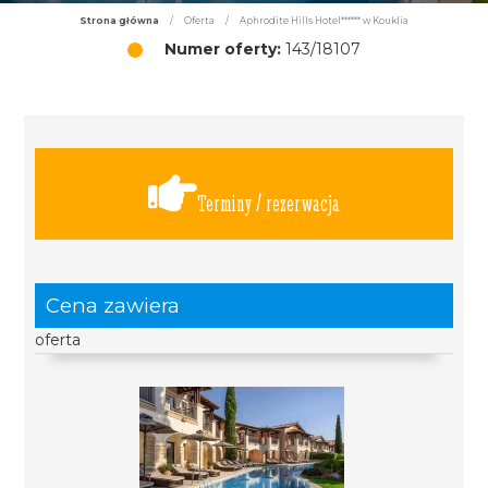
Strona główna
/
Oferta
/
Aphrodite Hills Hotel****** w Kouklia
Numer oferty:
143/18107
Terminy / rezerwacja
Cena zawiera
oferta