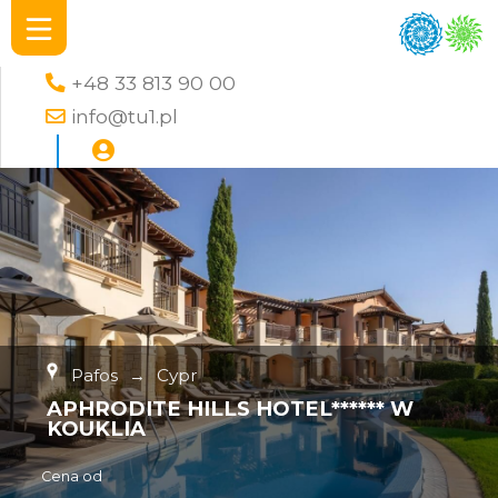
+48 33 813 90 00
info@tu1.pl
Pafos
→
Cypr
APHRODITE HILLS HOTEL****** W
KOUKLIA
Cena od