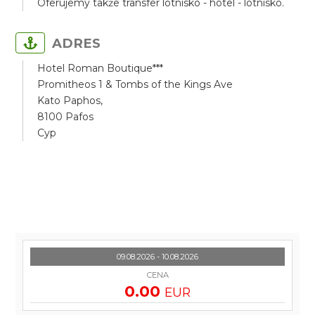
Oferujemy także transfer lotnisko - hotel - lotnisko.
ADRES
Hotel Roman Boutique***
Promitheos 1 & Tombs of the Kings Ave
Kato Paphos,
8100 Pafos
Cyp
09.08.2026 - 10.08.2026
CENA
0.00
EUR