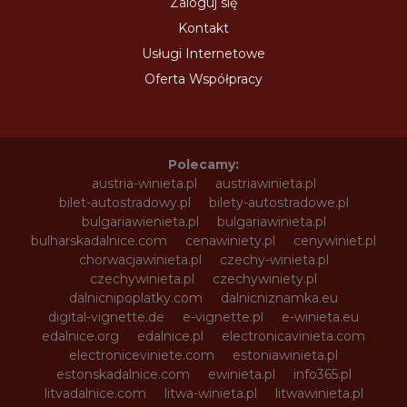
Zaloguj się
Kontakt
Usługi Internetowe
Oferta Współpracy
Polecamy:
austria-winieta.pl
austriawinieta.pl
bilet-autostradowy.pl
bilety-autostradowe.pl
bulgariawienieta.pl
bulgariawinieta.pl
bulharskadalnice.com
cenawiniety.pl
cenywiniet.pl
chorwacjawinieta.pl
czechy-winieta.pl
czechywinieta.pl
czechywiniety.pl
dalnicnipoplatky.com
dalnicniznamka.eu
digital-vignette.de
e-vignette.pl
e-winieta.eu
edalnice.org
edalnice.pl
electronicavinieta.com
electroniceviniete.com
estoniawinieta.pl
estonskadalnice.com
ewinieta.pl
info365.pl
litvadalnice.com
litwa-winieta.pl
litwawinieta.pl