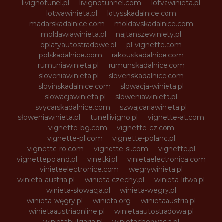
livignotunel.pl
livignotunnel.com
lotvawinieta.pl
lotwawinieta.pl
lotysskadalnice.com
madarskadalnice.com
moldavskadalnice.com
moldawiawinieta.pl
najtanszewiniety.pl
oplatyautostradowe.pl
pl-vignette.com
polskadalnice.com
rakouskadalnice.com
rumuniawinieta.pl
rumunskadalnice.com
sloveniawinieta.pl
slovenskadalnice.com
slovinskadalnice.com
slowacja-winieta.pl
slowacjawinieta.pl
sloweniawinieta.pl
svycarskadalnice.com
szwajcariawinieta.pl
słoweniawinieta.pl
tunellivigno.pl
vignette-at.com
vignette-bg.com
vignette-cz.com
vignette-pl.com
vignette-poland.pl
vignette-ro.com
vignette-si.com
vignette.pl
vignettepoland.pl
vinetki.pl
vinietaelectronica.com
vinieteelectronice.com
wegrywinieta.pl
winieta-austria.pl
winieta-czechy.pl
winieta-litwa.pl
winieta-słowacja.pl
winieta-wegry.pl
winieta-węgry.pl
winieta.org
winietaaustria.pl
winietaaustriaonline.pl
winietaautostradowa.pl
winietabulgaria.pl
winietachorwacja.pl