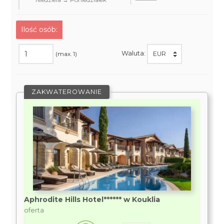
Ilość osób:
Waluta:
(max. 1)
ZAKWATEROWANIE
Aphrodite Hills Hotel****** w Kouklia
oferta