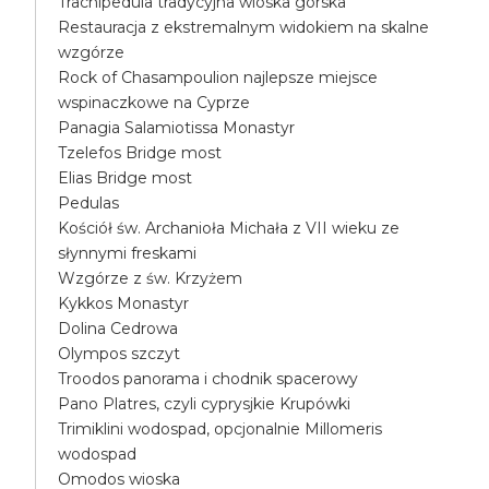
Trachipedula tradycyjna wioska górska
Restauracja z ekstremalnym widokiem na skalne
wzgórze
Rock of Chasampoulion najlepsze miejsce
wspinaczkowe na Cyprze
Panagia Salamiotissa Monastyr
Tzelefos Bridge most
Elias Bridge most
Pedulas
Kościół św. Archanioła Michała z VII wieku ze
słynnymi freskami
Wzgórze z św. Krzyżem
Kykkos Monastyr
Dolina Cedrowa
Olympos szczyt
Troodos panorama i chodnik spacerowy
Pano Platres, czyli cyprysjkie Krupówki
Trimiklini wodospad, opcjonalnie Millomeris
wodospad
Omodos wioska