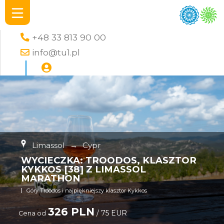
+48 33 813 90 00
info@tu1.pl
Limassol
→
Cypr
WYCIECZKA: TROODOS, KLASZTOR
KYKKOS [38] Z LIMASSOL
MARATHON
Góry Troodos i najpiękniejszy klasztor Kykkos
326 PLN
/ 75 EUR
Cena od