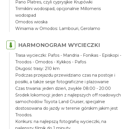
Pano Platres, czyli cyprysjkie Krupówki
Trimiklini wodospad, opcjonalnie Millomeris
wodospad
Omodos wioska
Winiarnia w Omodos: Lambouri, Gerolamo
HARMONOGRAM WYCIECZKI
Trasa wycieczki: Pafos - Mandria - Fonikas - Episkopi -
Troodos - Omodos - Kykkos - Pafos
Długość trasy: 210 km
Podczas przejazdu przewidziano czas na postoje i
posiłki, a także sesje fotograficzne i plażowanie
Czas trwania: jeden dzień, zwykle 08:00 - 20:00
Środek lokomocji: jeden z najlepszych off roadowych
samochodów Toyota Land Cruiser, specjalnie
dostosowana do jazdy w terenie górskim jakim jest
Troodos.
Konkurs: na najlepszą fotografię wycieczki, na
najlepszy filmik do 1 minuty.