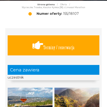
Strona główna
/
Oferta
/
Wycieczka: Troodos, klasztor Kykkos [38] z Limassol Marathon
Numer oferty:
155/18107
Terminy / rezerwacja
Cena zawiera
uczestnik