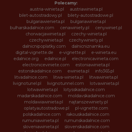
Polecamy:
austria-winieta.pl
austriawinieta.pl
bilet-autostradowy.pl
bilety-autostradowe.pl
bulgariawienieta.pl
bulgariawinieta.pl
bulharskadalnice.com
cenawiniety.pl
cenywiniet.pl
chorwacjawinieta.pl
czechy-winieta.pl
czechywinieta.pl
czechywiniety.pl
dalnicnipoplatky.com
dalnicniznamka.eu
digital-vignette.de
e-vignette.pl
e-winieta.eu
edalnice.org
edalnice.pl
electronicavinieta.com
electroniceviniete.com
estoniawinieta.pl
estonskadalnice.com
ewinieta.pl
info365.pl
litvadalnice.com
litwa-winieta.pl
litwawinieta.pl
livignotunel.pl
livignotunnel.com
lotvawinieta.pl
lotwawinieta.pl
lotysskadalnice.com
madarskadalnice.com
moldavskadalnice.com
moldawiawinieta.pl
najtanszewiniety.pl
oplatyautostradowe.pl
pl-vignette.com
polskadalnice.com
rakouskadalnice.com
rumuniawinieta.pl
rumunskadalnice.com
sloveniawinieta.pl
slovenskadalnice.com