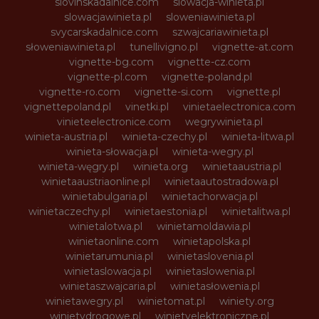
slovinskadalnice.com
slowacja-winieta.pl
slowacjawinieta.pl
sloweniawinieta.pl
svycarskadalnice.com
szwajcariawinieta.pl
słoweniawinieta.pl
tunellivigno.pl
vignette-at.com
vignette-bg.com
vignette-cz.com
vignette-pl.com
vignette-poland.pl
vignette-ro.com
vignette-si.com
vignette.pl
vignettepoland.pl
vinetki.pl
vinietaelectronica.com
vinieteelectronice.com
wegrywinieta.pl
winieta-austria.pl
winieta-czechy.pl
winieta-litwa.pl
winieta-słowacja.pl
winieta-wegry.pl
winieta-węgry.pl
winieta.org
winietaaustria.pl
winietaaustriaonline.pl
winietaautostradowa.pl
winietabulgaria.pl
winietachorwacja.pl
winietaczechy.pl
winietaestonia.pl
winietalitwa.pl
winietalotwa.pl
winietamoldawia.pl
winietaonline.com
winietapolska.pl
winietarumunia.pl
winietaslovenia.pl
winietaslowacja.pl
winietaslowenia.pl
winietaszwajcaria.pl
winietasłowenia.pl
winietawegry.pl
winietomat.pl
winiety.org
winietydrogowe.pl
winietyelektroniczne.pl